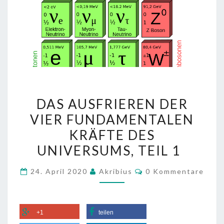
DAS
DAS AUSFRIEREN DER
AUSFRIEREN
VIER FUNDAMENTALEN
DER
KRÄFTE DES
VIER
FUNDAMENTALEN
UNIVERSUMS, TEIL 1
KRÄFTE
Kommentare
24. April 2020
Akribius
0 Kommentare
DES
UNIVERSUMS,
TEIL
1
+1
teilen