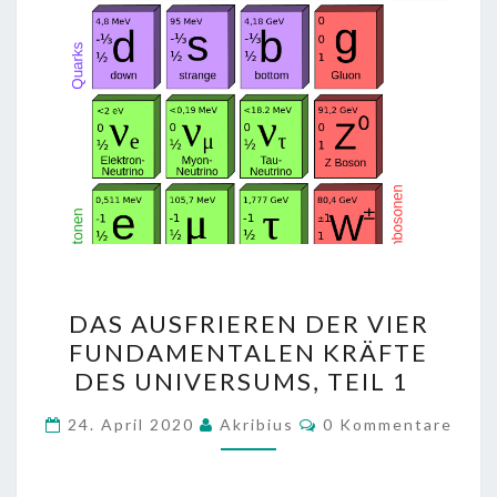
DAS
DAS AUSFRIEREN DER VIER
AUSFRIEREN
FUNDAMENTALEN KRÄFTE
DER
DES UNIVERSUMS, TEIL 1
VIER
FUNDAMENTALEN
Kommentare
24. April 2020
Akribius
0 Kommentare
KRÄFTE
DES