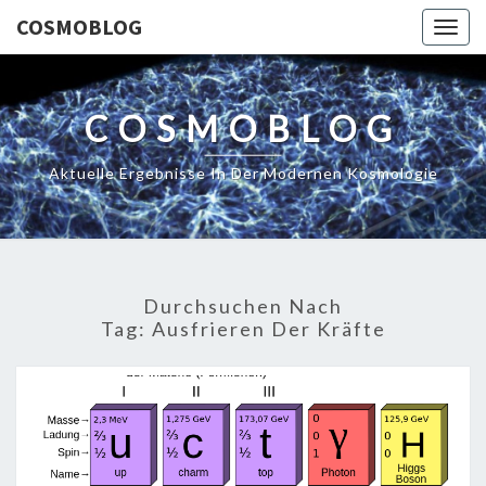
COSMOBLOG
Togg
navig
COSMOBLOG
Aktuelle Ergebnisse In Der Modernen Kosmologie
Durchsuchen Nach
Tag:
Ausfrieren Der Kräfte