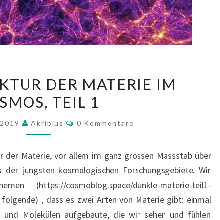
MAKROSTRUKTUR
TUR DER MATERIE IM
DER
SMOS, TEIL 1
MATERIE
IM
Kommentare
r 2019
Akribius
0 Kommentare
KOSMOS,
TEIL
ur der Materie, vor allem im ganz grossen Massstab über
1
nes der jüngsten kosmologischen Forschungsgebiete. Wir
en (https://cosmoblog.space/dunkle-materie-teil1-
folgende) , dass es zwei Arten von Materie gibt: einmal
 und Molekülen aufgebaute, die wir sehen und fühlen