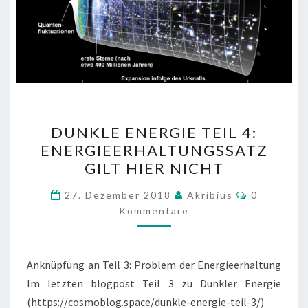
DUNKLE
DUNKLE ENERGIE TEIL 4:
ENERGIE
ENERGIEERHALTUNGSSATZ
TEIL
GILT HIER NICHT
4:
ENERGIEERHALTUNGSSAT
Kommenta
27. Dezember 2018
Akribius
0
GILT
Kommentare
HIER
NICHT
Anknüpfung an Teil 3: Problem der Energieerhaltung
Im letzten blogpost Teil 3 zu Dunkler Energie
(https://cosmoblog.space/dunkle-energie-teil-3/)