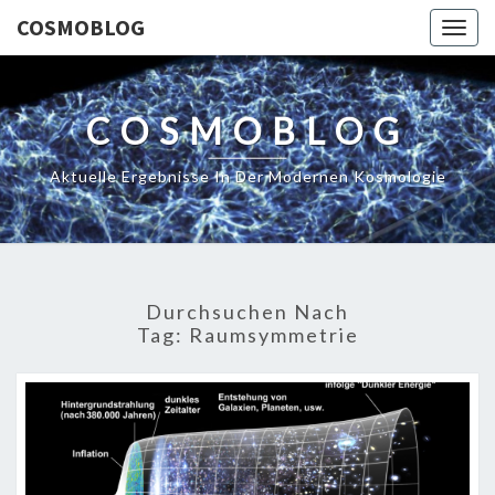
COSMOBLOG
Togg
navig
COSMOBLOG
Aktuelle Ergebnisse In Der Modernen Kosmologie
Durchsuchen Nach
Tag:
Raumsymmetrie