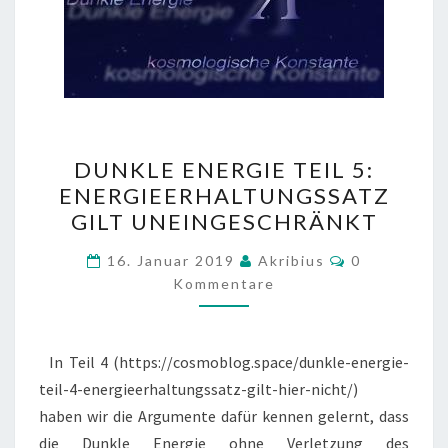
DUNKLE
DUNKLE ENERGIE TEIL 5:
ENERGIE
ENERGIEERHALTUNGSSATZ
TEIL
GILT UNEINGESCHRÄNKT
5:
ENERGIEERHALTUNGSSAT
Kommentare
16. Januar 2019
Akribius
0
GILT
Kommentare
UNEINGESCHRÄNKT
In Teil 4 (https://cosmoblog.space/dunkle-energie-
teil-4-energieerhaltungssatz-gilt-hier-nicht/)
haben wir die Argumente dafür kennen gelernt, dass
die Dunkle Energie ohne Verletzung des