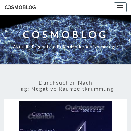
Skip
COSMOBLOG
Togg
to
navig
content
COSMOBLOG
Aktuelle Ergebnisse In Der Modernen Kosmologie
Durchsuchen Nach
Tag:
Negative Raumzeitkrümmung