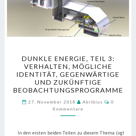
DUNKLE
DUNKLE ENERGIE, TEIL 3:
ENERGIE,
VERHALTEN, MÖGLICHE
TEIL
IDENTITÄT, GEGENWÄRTIGE
3:
UND ZUKÜNFTIGE
VERHALTEN,
BEOBACHTUNGSPROGRAMME
MÖGLICHE
Kommenta
IDENTITÄT,
27. November 2018
Akribius
0
Kommentare
GEGENWÄRTIGE
UND
ZUKÜNFTIGE
In den ersten beiden Teilen zu diesem Thema (vgl
BEOBACHTUNGSPROGRA