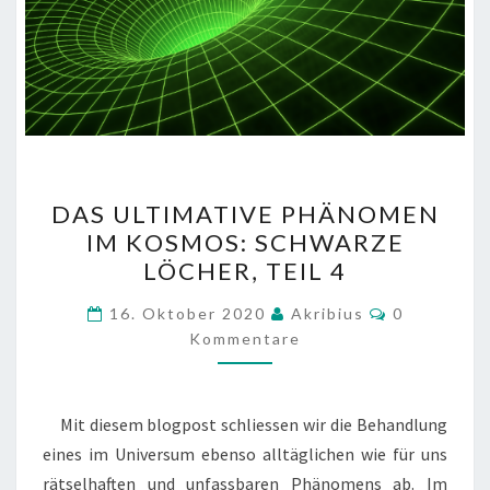
DAS
DAS ULTIMATIVE PHÄNOMEN
ULTIMATIVE
IM KOSMOS: SCHWARZE
PHÄNOMEN
LÖCHER, TEIL 4
IM
KOSMOS: SCHWARZE
Kommentar
16. Oktober 2020
Akribius
0
LÖCHER,
Kommentare
TEIL
4
Mit diesem blogpost schliessen wir die Behandlung
eines im Universum ebenso alltäglichen wie für uns
rätselhaften und unfassbaren Phänomens ab. Im