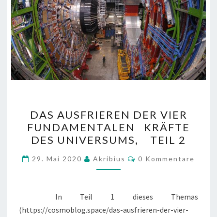
DAS
DAS AUSFRIEREN DER VIER
AUSFRIEREN
FUNDAMENTALEN KRÄFTE
DER
DES UNIVERSUMS, TEIL 2
VIER
FUNDAMENTALEN
Kommentare
29. Mai 2020
Akribius
0 Kommentare
KRÄFTE
DES
UNIVERSUMS,
In Teil 1 dieses Themas
TEIL
(https://cosmoblog.space/das-ausfrieren-der-vier-